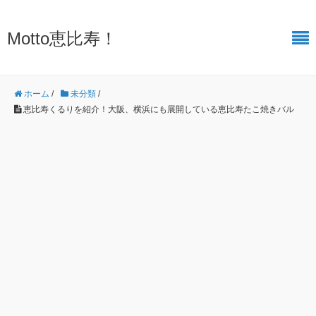
Motto恵比寿！
ホーム
/
未分類
/
恵比寿くるりを紹介！大阪、横浜にも展開している恵比寿たこ焼きバル