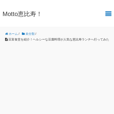
Motto恵比寿！
ホーム
/
未分類
/
豆富食堂を紹介！ヘルシーな豆腐料理が人気な恵比寿ランチへ行ってみた