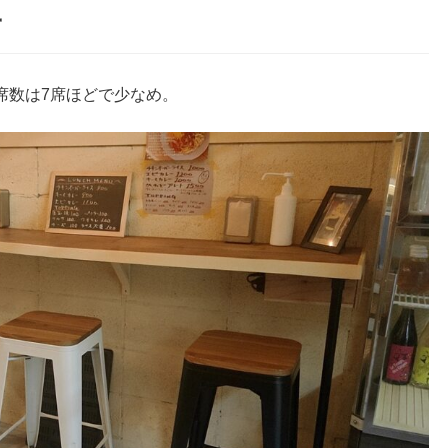
子
席数は7席ほどで少なめ。