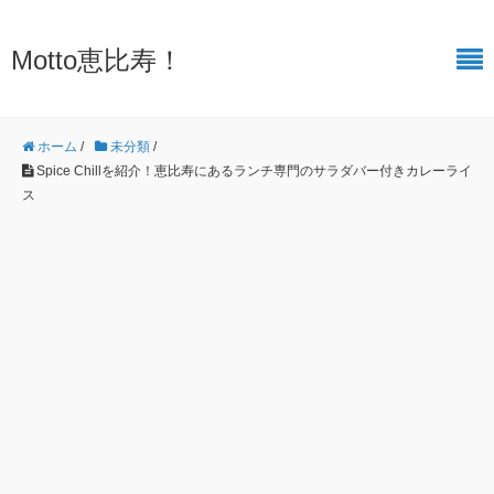
Motto恵比寿！
ホーム
/
未分類
/
Spice Chillを紹介！恵比寿にあるランチ専門のサラダバー付きカレーライ
ス