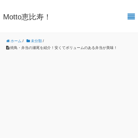
Motto恵比寿！
ホーム
/
未分類
/
焼鳥・弁当の瀬尾を紹介！安くてボリュームのある弁当が美味！