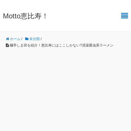
Motto恵比寿！
ホーム
/
未分類
/
麺亭しま田を紹介！恵比寿にはここしかない?清湯醤油系ラーメン