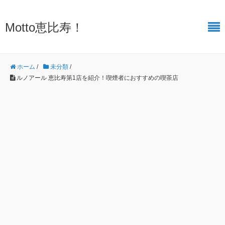
Motto恵比寿！
ホーム
/
未分類
/
ルノアール 恵比寿第1店を紹介！喫煙者におすすめの喫茶店